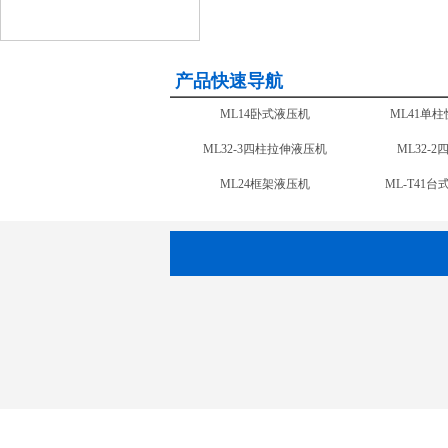
产品快速导航
ML71四柱复合材料液压机
ML32-3
ML28框架液压机 固定工作台
ML24
ML35龙门液压机
ML-CNC2
ML14卧式液压机
ML41单