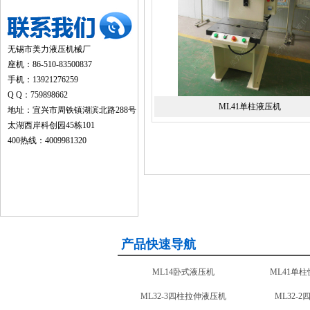
无锡市美力液压机械厂
座机：86-510-83500837
手机：13921276259
Q Q：759898662
ML41单柱液压机
地址：宜兴市周铁镇湖滨北路288号
太湖西岸科创园45栋101
400热线：4009981320
产品快速导航
ML14卧式液压机
ML41单
ML32-3四柱拉伸液压机
ML32-
ML24框架液压机
ML-T41