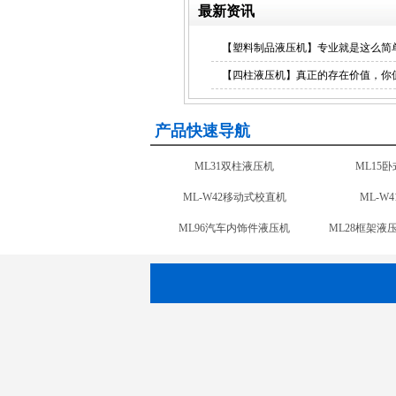
最新资讯
【塑料制品液压机】专业就是这么简
【四柱液压机】真正的存在价值，你
产品快速导航
ML-W43钢板校直机
ML-W42
ML32-1小型四柱液压机
ML96汽车
车轮扭力疲劳试验机
车轮径向载
ML31双柱液压机
ML15