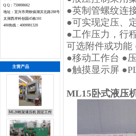
Q Q：759898662
●英制管螺纹连
地址：宜兴市周铁镇湖滨北路288号
太湖西岸科创园45栋101
●可实现定压、
400热线：4009981320
●工作压力，行
可选附件或功能 
●移动工作台 ●
主营产品
●触摸显示屏 ●
ML15卧式液压
ML24框架液压机