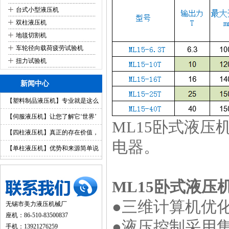
+
台式小型液压机
+
双柱液压机
+
地毯切割机
+
车轮径向载荷疲劳试验机
+
扭力试验机
新闻中心
【塑料制品液压机】专业就是这么
简单
【伺服液压机】让您了解它‘世界’
ML15卧式液压
【四柱液压机】真正的存在价值，
电器。
你值得拥有
【单柱液压机】优势和来源简单说
明
ML15卧式液压
●三维计算机优
无锡市美力液压机械厂
座机：86-510-83500837
●液压控制采用
手机：13921276259