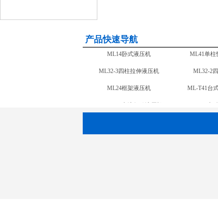
产品快速导航
ML71四柱复合材料液压机
ML32-3
ML28框架液压机 固定工作台
ML24
ML35龙门液压机
ML-CNC2
ML14卧式液压机
ML41单