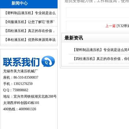
造抗变形能力强，工作精度高，使用
新闻中心
【塑料制品液压机】专业就是这么
简单
【伺服液压机】让您了解它‘世界’
上一篇
[Y32
【四柱液压机】真正的存在价值，
最新资讯
你值得拥有
【单柱液压机】优势和来源简单说
明
【塑料制品液压机】专业就是这么简
【四柱液压机】真正的存在价值，你
无锡市美力液压机械厂
座机：86-510-83500837
手机：13921276259
Q Q：759898662
地址：宜兴市周铁镇湖滨北路288号
太湖西岸科创园45栋101
400热线：4009981320